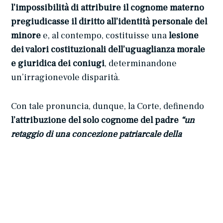
l’impossibilità di attribuire il cognome materno
pregiudicasse il diritto all’identità personale del
minore
e, al contempo, costituisse una
lesione
dei valori costituzionali dell’uguaglianza morale
e giuridica dei coniugi
, determinandone
un’irragionevole disparità.
Con tale pronuncia, dunque, la Corte, definendo
l’attribuzione del solo cognome del padre
“un
retaggio di una concezione patriarcale della
famiglia”
,
dichiarava incostituzionali l’articolo
262, comma 1, e l’articolo 299, comma 3, del
Codice Civile
nella parte in cui non consentono
ai genitori, di comune accordo, di attribuire al
figlio anche il cognome materno e, a seguito di
ciò, è dunque divenuto possibile attribuire a tutti