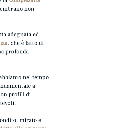
e la
complessità
embrano non
sta adeguata ed
nza
, che è fatto di
una profonda
abbiamo nel tempo
fondamentale a
n profili di
tevoli.
ondito, mirato e