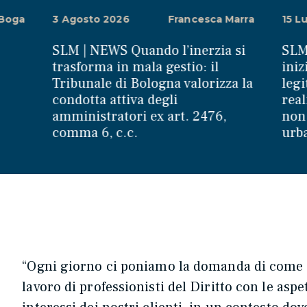
 Boga
3 Agosto 2026
Francesca Marra
15 L
SLM | NEWS Quando l’inerzia si
SLM
trasforma in mala gestio: il
iniz
Tribunale di Bologna valorizza la
legi
condotta attiva degli
real
amministratori ex art. 2476,
non
comma 6, c.c.
urb
“Ogni giorno ci poniamo la domanda di come d
lavoro di professionisti del Diritto con le aspet