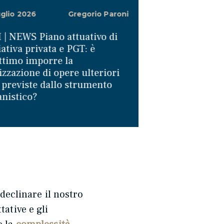
uglio 2026
Gregorio Paroni
6 Luglio 2026
 | NEWS Piano attuativo di
SLM | NEWS Acqu
iativa privata e PGT: è
immobile privo di
ttimo imporre la
quando si config
izzazione di opere ulteriori
responsabilità d
 previste dallo strumento
anistico?
eclinare il nostro
tative e gli