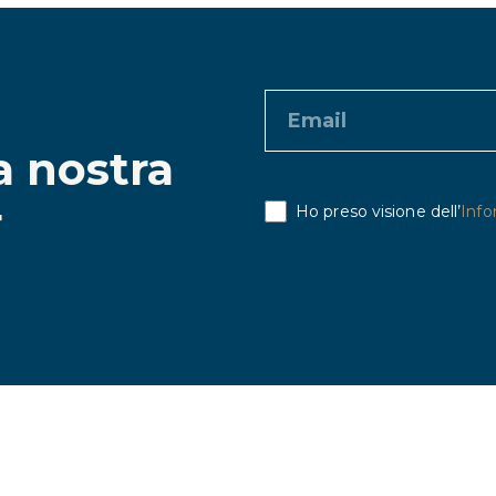
la nostra
r
Ho preso visione dell’
Info