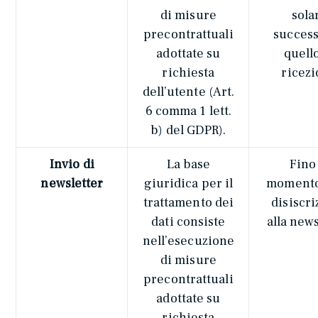
di misure
sola
precontrattuali
success
adottate su
quello
richiesta
ricez
dell’utente (Art.
6 comma 1 lett.
b) del GDPR).
Invio di
La base
Fino 
newsletter
giuridica per il
momento
trattamento dei
disiscr
dati consiste
alla news
nell’esecuzione
di misure
precontrattuali
adottate su
richiesta