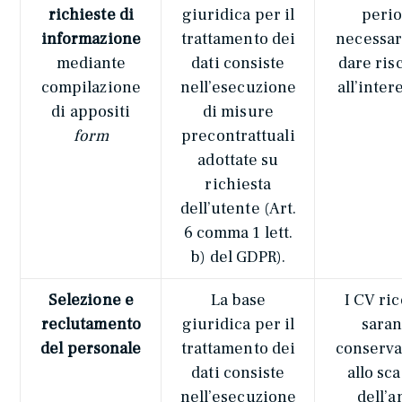
richieste di
giuridica per il
peri
informazione
trattamento dei
necessar
mediante
dati consiste
dare ris
compilazione
nell’esecuzione
all’inter
di appositi
di misure
form
precontrattuali
adottate su
richiesta
dell’utente (Art.
6 comma 1 lett.
b) del GDPR).
Selezione e
La base
I CV ric
reclutamento
giuridica per il
sara
del personale
trattamento dei
conserva
dati consiste
allo sc
nell’esecuzione
dell’