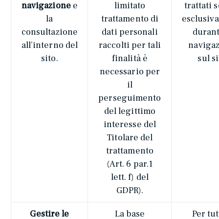
navigazione
e
limitato
trattati 
la
trattamento di
esclusiv
consultazione
dati personali
durant
all’interno del
raccolti per tali
naviga
sito.
finalità è
sul si
necessario per
il
perseguimento
del legittimo
interesse del
Titolare del
trattamento
(Art. 6 par.1
lett. f) del
GDPR).
Gestire le
La base
Per tut