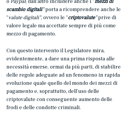
o
Paypal
; dall’altro includere anche i “
mezzi di
scambio digitali
”
porta a ricomprendere anche le
“
valute digitali”
, ovvero le “
criptovalute
”
prive di
valore legale ma accettate sempre di più come
mezzo di pagamento.
Con questo intervento il Legislatore mira,
evidentemente, a dare una prima risposta alle
necessità emerse, ormai da più parti, di stabilire
delle regole adeguate ad un fenomeno in rapida
evoluzione quale quello del mondo dei mezzi di
pagamento e, soprattutto, dell’uso delle
criptovalute con conseguente aumento delle
frodi e delle condotte criminali.
L’introduzione di queste nuove ipotesi di reato si