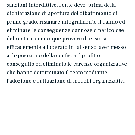
sanzioni interdittive, l’ente deve, prima della
dichiarazione di apertura del dibattimento di
primo grado, risanare integralmente il danno ed
eliminare le conseguenze dannose o pericolose
del reato, o comunque provare di essersi
efficacemente adoperato in tal senso, aver messo
a disposizione della confisca il profitto
conseguito ed eliminato le carenze organizzative
che hanno determinato il reato mediante
l’adozione e l’attuazione di modelli organizzativi
idonei a prevenire reati della specie di quello
verificatosi.
Malgrado ciò, l’ente che verrà ritenuto
responsabile dal Giudice si vedrà applicare la
sanzione pecuniaria prevista dal reato