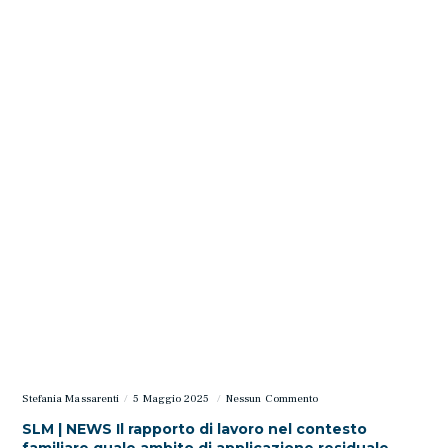
Stefania Massarenti
5 Maggio 2025
Nessun Commento
SLM | NEWS Il rapporto di lavoro nel contesto
familiare quale ambito di applicazione residuale