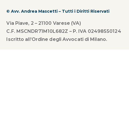
© Avv. Andrea Mascetti – Tutti i Diritti Riservati
Via Piave, 2 – 21100 Varese (VA)
C.F. MSCNDR71M10L682Z – P. IVA 02498550124
Iscritto all’Ordine degli Avvocati di Milano.
Studio
Professionisti
News
Recruitment
Contatti