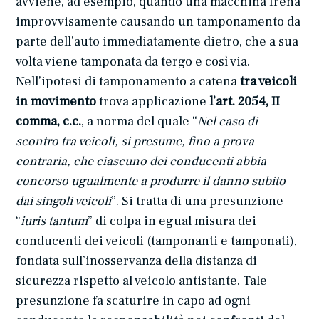
avviene, ad esempio, quando una macchina frena
improvvisamente causando un tamponamento da
parte dell’auto immediatamente dietro, che a sua
volta viene tamponata da tergo e così via.
Nell’ipotesi di tamponamento a catena
tra veicoli
in movimento
trova applicazione
l’art. 2054, II
comma, c.c.
, a norma del quale “
Nel caso di
scontro tra veicoli, si presume, fino a prova
contraria, che ciascuno dei conducenti abbia
concorso ugualmente a produrre il danno subito
dai singoli veicoli
”. Si tratta di una presunzione
“
iuris tantum
” di colpa in egual misura dei
conducenti dei veicoli (tamponanti e tamponati),
fondata sull’inosservanza della distanza di
sicurezza rispetto al veicolo antistante. Tale
presunzione fa scaturire in capo ad ogni