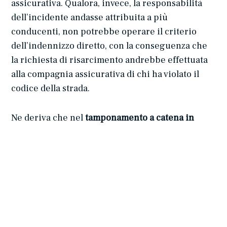
assicurativa. Qualora, invece, la responsabilità
dell’incidente andasse attribuita a più
conducenti, non potrebbe operare il criterio
dell’indennizzo diretto, con la conseguenza che
la richiesta di risarcimento andrebbe effettuata
alla compagnia assicurativa di chi ha violato il
codice della strada.
Ne deriva che nel
tamponamento a catena in
movimento
non può trovare applicazione il
sistema dell’indennizzo diretto, sussistendo una
presunzione di corresponsabilità in egual
misura in capo ai singoli conducenti dei veicoli
coinvolti nell’incidente. A pagare i danni sarà,
pertanto, ciascuna assicurazione della auto
coinvolte nella misura del 50% ciascuna. Nel caso