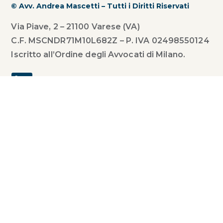
© Avv. Andrea Mascetti – Tutti i Diritti Riservati
Via Piave, 2 – 21100 Varese (VA)
C.F. MSCNDR71M10L682Z – P. IVA 02498550124
Iscritto all’Ordine degli Avvocati di Milano.
Studio
Professionisti
News
Recruitment
Contatti
Privacy Policy