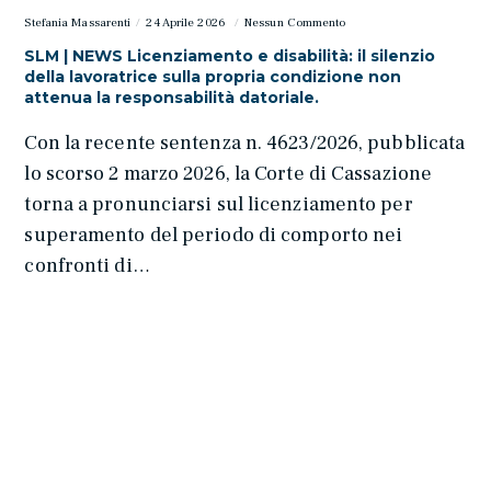
Stefania Massarenti
24 Aprile 2026
Nessun Commento
SLM | NEWS Licenziamento e disabilità: il silenzio
della lavoratrice sulla propria condizione non
attenua la responsabilità datoriale.
Con la recente sentenza n. 4623/2026, pubblicata
lo scorso 2 marzo 2026, la Corte di Cassazione
torna a pronunciarsi sul licenziamento per
superamento del periodo di comporto nei
confronti di…
maggiori informazioni
Matteo Parini
9 Aprile 2026
Nessun Commento
SLM | NEWS Verifica del Piano economico-
finanziario e verifica di anomalia nelle concessioni:
quali differenze? Il Consiglio di Stato compie un