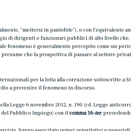
ralmente, “mettersi in pantofole”), o con l’equivalente a
io di dirigenti e funzionari pubblici di alto livello che, 
Tale fenomeno è generalmente percepito come un perico
 presume che la prospettiva di passare al settore privat
ternazionali per la lotta alla corruzione sottoscritte a 
lto a prevenire il fenomeno in discorso.
 della Legge 6 novembre 2012, n. 190 (cd. Legge anticorruz
 del Pubblico Impiego) con il
comma 16-
ter
, prevedendo
 servizio, hanno esercitato poteri autoritativi o negozia