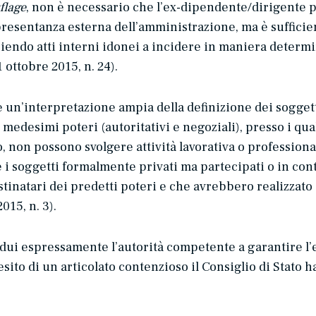
flage
, non è necessario che l’ex-dipendente/dirigente 
ppresentanza esterna dell’amministrazione, ma è sufficie
piendo atti interni idonei a incidere in maniera deter
 ottobre 2015, n. 24).
re un’interpretazione ampia della definizione dei soggetti 
medesimi poteri (autoritativi e negoziali), presso i qual
non possono svolgere attività lavorativa o professionale
i soggetti formalmente privati ma partecipati o in cont
natari dei predetti poteri e che avrebbero realizzato 
15, n. 3).
dui espressamente l’autorità competente a garantire l
’esito di un articolato contenzioso il Consiglio di Stato ha