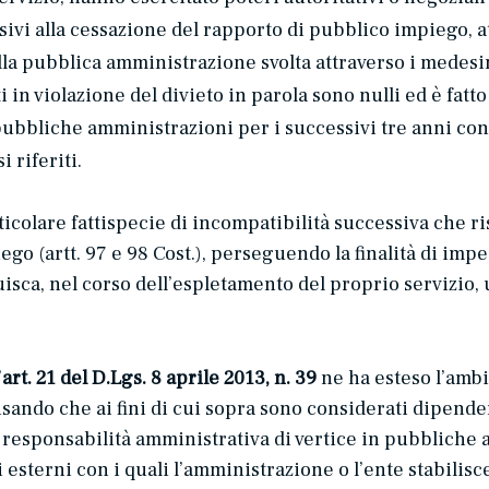
ivi alla cessazione del rapporto di pubblico impiego, at
della pubblica amministrazione svolta attraverso i medesi
ti in violazione del divieto in parola sono nulli ed è fatt
 pubbliche amministrazioni per i successivi tre anni co
 riferiti.
particolare fattispecie di incompatibilità successiva che r
ego (artt. 97 e 98 Cost.), perseguendo la finalità di im
sca, nel corso dell’espletamento del proprio servizio, 
’
art. 21 del D.Lgs. 8 aprile 2013, n. 39
ne ha esteso l’ambi
ecisando che ai fini di cui sopra sono considerati dipen
di responsabilità amministrativa di vertice in pubbliche 
i esterni con i quali l’amministrazione o l’ente stabilis