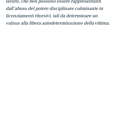
lavoro, che ben possono essere rappresentanti
dall’abuso del potere disciplinare culminante in
licenziamenti ritorsivi, tali da determinare un
vulnus alla libera autodeterminazione della vittima,
così realizzando uno degli eventi alternativi previsti
dall’art. 612-bis cod.pen.
”
Con questa ultima pronuncia la Cassazione ha
poi già anticipato la questione relativa al tipo di
dolo necessario per la configurazione del reato di
atti persecutori.
Osserva la Corte che “
anche nel caso di stalking
“occupazionale” per la sussistenza dell’art. 612-bis
c.p
. è sufficiente il dolo generico
, con la
conseguenza che è richiesta la mera volontà di