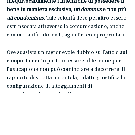
inequivocabilmente l’intenzione di possedere il
bene in maniera esclusiva,
uti dominus
e non più
uti condominus
.
Tale volontà deve peraltro essere
estrinsecata attraverso la comunicazione, anche
con modalità informali, agli altri comproprietari.
Ove sussista un ragionevole dubbio sull’atto o sul
comportamento posto in essere, il termine per
l’usucapione non può cominciare a decorrere. Il
rapporto di stretta parentela, infatti, giustifica la
configurazione di atteggiamenti di
accondiscendenza e di tolleranza pur in presenza
di forme di godimento esclusivo di lunga durata.
In conclusione, la Suprema Corte ha ritenuto non
provati i presupposti necessari per l’acquisto