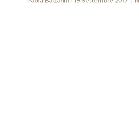
Paola Balzarini
19 Settembre 2017
N