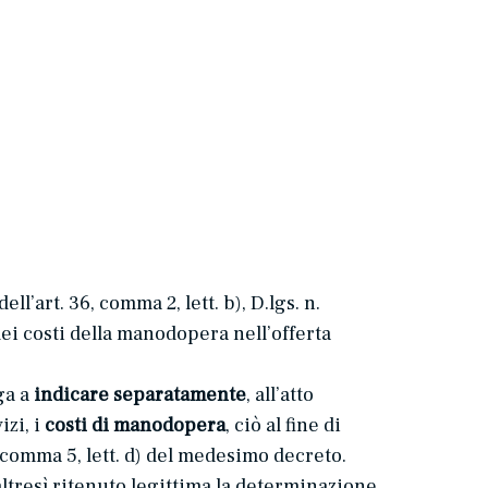
l’art. 36, comma 2, lett. b), D.lgs. n.
ei costi della manodopera nell’offerta
ga a
indicare separatamente
, all’atto
izi, i
costi di manodopera
, ciò al fine di
 comma 5, lett. d) del medesimo decreto.
altresì ritenuto legittima la determinazione