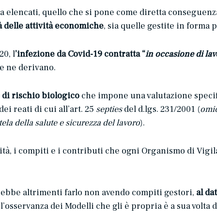
a elencati, quello che si pone come diretta conseguenza
à delle attività economiche
, sia quelle gestite in forma 
20, l
’infezione da Covid-19 contratta “
in occasione di la
he ne derivano.
 di rischio biologico
che impone una valutazione specific
 reati di cui all’art. 25
septies
del d.lgs. 231/2001 (
omic
la della salute e sicurezza del lavoro
).
ività, i compiti e i contributi che ogni Organismo di Vig
rebbe altrimenti farlo non avendo compiti gestori,
al da
e l’osservanza dei Modelli che gli è propria è a sua volt