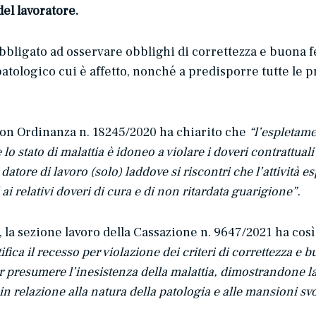
el lavoratore.
bbligato ad osservare obblighi di correttezza e buona fed
patologico cui è affetto, nonché a predisporre tutte le p
 con Ordinanza n. 18245/2020 ha chiarito che
“l’espletamen
e lo stato di malattia è idoneo a violare i doveri contrattu
 datore di lavoro (solo) laddove si riscontri che l’attività e
ai relativi doveri di cura e di non ritardata guarigione”.
a sezione lavoro della Cassazione n. 9647/2021 ha così 
fica il recesso per violazione dei criteri di correttezza e b
 far presumere l’inesistenza della malattia, dimostrandone
in relazione alla natura della patologia e alle mansioni svo