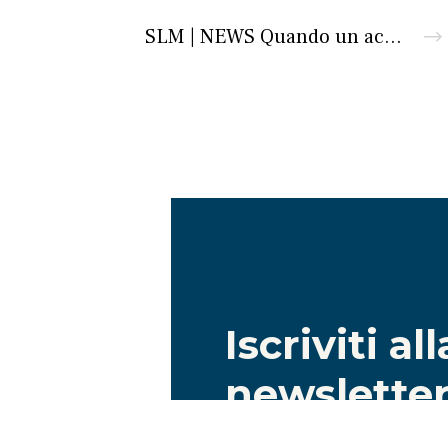
SLM | NEWS Quando un accordo tra soci può essere qualificato patto parasociale atipico?
Iscriviti al
newslette