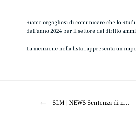
Siamo orgogliosi di comunicare che lo Studio 
dell’anno 2024 per il settore del diritto ammi
La menzione nella lista rappresenta un impor
SLM | NEWS Sentenza di non punibilità per particolare tenuità del fatto ex art. 131 bis c.p. nel processo penale tributario.