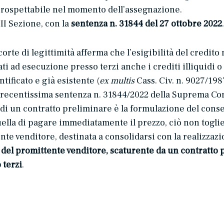
 prospettabile nel momento dell’assegnazione.
 III Sezione, con la
sentenza n. 31844 del 27 ottobre 2022
.
orte di legittimità afferma che l’esigibilità del credito
d esecuzione presso terzi anche i crediti illiquidi o co
tificato e già esistente (
ex multis
Cass. Civ. n. 9027/1987
la recentissima sentenza n. 31844/2022 della Suprema Co
di un contratto preliminare è la formulazione del consen
uella di pagare immediatamente il prezzo, ciò non togli
ente venditore, destinata a consolidarsi con la realizza
 del promittente venditore, scaturente da un contratto 
 terzi
.