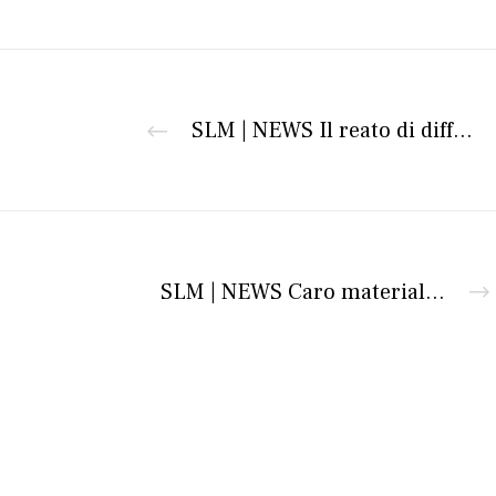
SLM | NEWS Il reato di diffamazione aggravata commesso attraverso i social network
SLM | NEWS Caro materiali: per l’ANAC la compensazione dei prezzi si applica solo agli appalti pubblici. Quali rimedi per le concessioni?