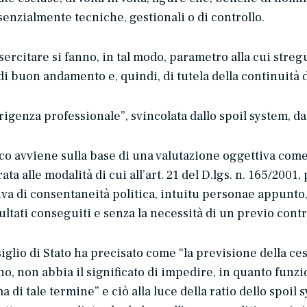
senzialmente tecniche, gestionali o di controllo
.
ercitare si fanno, in tal modo, parametro alla cui stregu
 di buon andamento e, quindi, di tutela della continuità 
rigenza professionale
”, svincolata dallo
spoil system
, da
co avviene sulla base di una valutazione oggettiva come p
ta alle modalità di cui all’art. 21 del D.lgs. n. 165/2001,
a di consentaneità politica,
intuitu personae
appunto, 
ltati conseguiti e senza la necessità di un previo contr
iglio di Stato ha precisato come “
la previsione della ce
rno, non abbia il significato di impedire, in quanto funz
ma di tale termine
” e ciò alla luce della
ratio
dello
spoil 