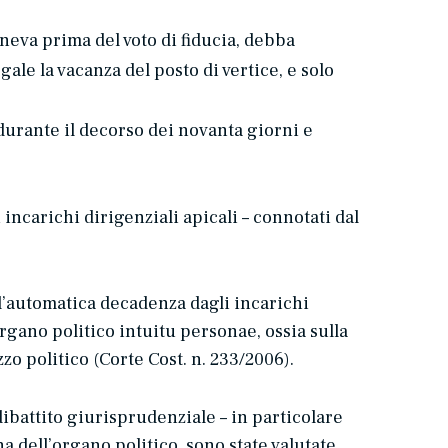
eneva prima del voto di fiducia, debba
le la vacanza del posto di vertice, e solo
durante il decorso dei novanta giorni e
incarichi dirigenziali apicali – connotati dal
’
automatica decadenza
dagli incarichi
organo politico
intuitu personae
, ossia sulla
zo politico (Corte Cost. n. 233/2006).
dibattito giurisprudenziale – in particolare
na dell’organo politico, sono state valutate