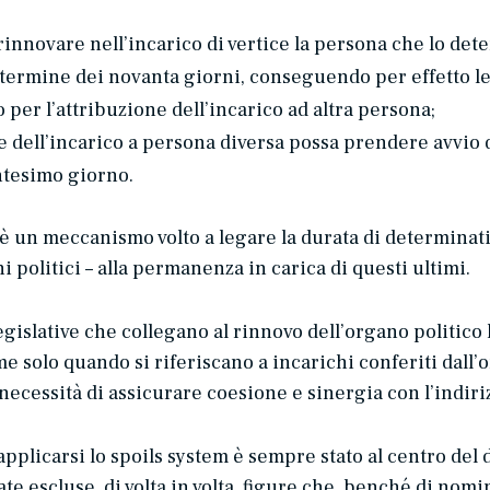
rinnovare nell’incarico di vertice la persona che lo det
ermine dei novanta giorni, conseguendo per effetto lega
per l’attribuzione dell’incarico ad altra persona;
e dell’incarico a persona diversa possa prendere avvio 
ntesimo giorno.
 è un meccanismo volto a legare la durata di determinati 
 politici – alla permanenza in carica di questi ultimi.
legislative che collegano al rinnovo dell’organo politico l
ime
solo quando si riferiscano a incarichi conferiti dall’
necessità di assicurare coesione e sinergia con l’indiriz
applicarsi lo
spoils system
è sempre stato al centro del 
tate
escluse
, di volta in volta, figure che, benché di nomi