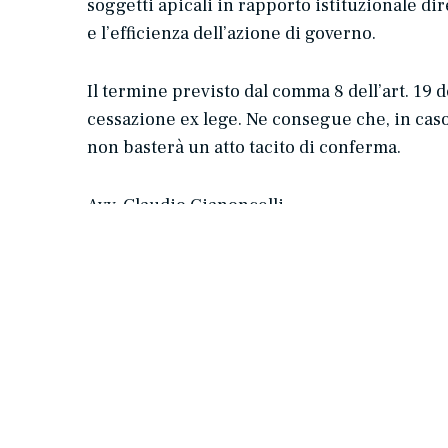
soggetti apicali in rapporto istituzionale dir
e l’efficienza dell’azione di governo.
Il termine previsto dal comma 8 dell’art. 19 
cessazione
ex lege
. Ne consegue che,
in cas
non basterà un atto tacito di conferma.
Avv. Claudio Gianoncelli
SLM | NEWS Abuso dei permessi sindacali – licenziamento.