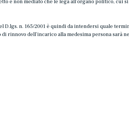
etto e non mediato che le lega all’organo politico, cui s
del D.lgs. n. 165/2001 è quindi da intendersi quale term
o di rinnovo dell’incarico alla medesima persona
sarà
ne