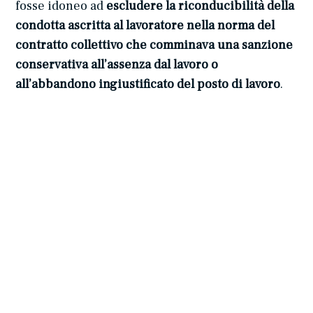
fosse idoneo ad
escludere la riconducibilità della
condotta ascritta al lavoratore nella norma del
contratto collettivo che comminava una sanzione
conservativa all’assenza dal lavoro o
all’abbandono ingiustificato del posto di lavoro
.
Sulla scorta di tale ragionamento, la Corte di
Cassazione ha rigettato il ricorso avanzato dal
lavoratore, confermando la legittimità del
licenziamento irrogatogli.
Avv. Stefania Massarenti