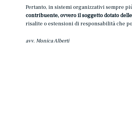
Pertanto, in sistemi organizzativi sempre più
contribuente, ovvero il soggetto dotato delle
risalite o estensioni di responsabilità che 
avv. Monica Alberti
SLM | NEWS Gare pubbliche: l’iscrizione nel registro degli indagati non può più comportare l’esclusione dalla gara.