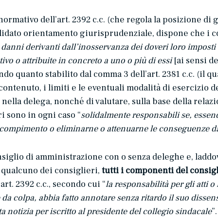
normativo dell’art. 2392 c.c. (che regola la posizione di
solidato orientamento giurisprudenziale, dispone che i 
 danni derivanti dall’inosservanza dei doveri loro imposti 
tivo o attribuite in concreto a uno o più di essi
[ai sensi de
o quanto stabilito dal comma 3 dell’art. 2381 c.c. (il qua
ntenuto, i limiti e le eventuali modalità di esercizio de
 nella delega, nonché di valutare, sulla base della relazi
i sono in ogni caso “
solidalmente responsabili se, essend
l compimento o eliminarne o attenuarne le conseguenze 
onsiglio di amministrazione con o senza deleghe e, laddov
 qualcuno dei consiglieri,
tutti i componenti del consi
art. 2392 c.c., secondo cui “
la responsabilità per gli atti 
da colpa, abbia fatto annotare senza ritardo il suo dissens
notizia per iscritto al presidente del collegio sindacale
”.