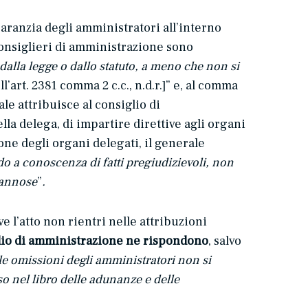
 garanzia degli amministratori all’interno
consiglieri di amministrazione sono
dalla legge o dallo statuto, a meno che non si
ll’art. 2381 comma 2 c.c., n.d.r.]” e, al comma
le attribuisce al consiglio di
lla delega, di impartire direttive agli organi
one degli organi delegati, il generale
o a conoscenza di fatti pregiudizievoli, non
dannose
”
.
e l’atto non rientri nelle attribuzioni
glio di amministrazione ne rispondono
, salvo
o le omissioni degli amministratori non si
o nel libro delle adunanze e delle