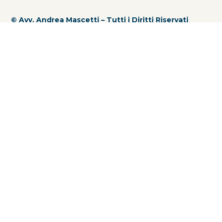
© Avv. Andrea Mascetti – Tutti i Diritti Riservati
Via Piave, 2 – 21100 Varese (VA)
C.F. MSCNDR71M10L682Z – P. IVA 02498550124
Iscritto all’Ordine degli Avvocati di Milano.
Studio
Professionisti
News
Recruitment
Contatti