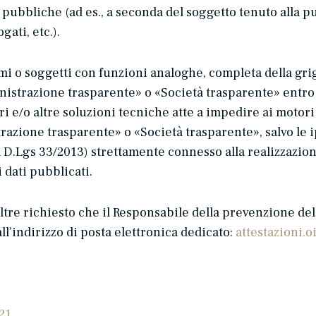
rse pubbliche (ad es., a seconda del soggetto tenuto alla 
gati, etc.).
smi o soggetti con funzioni analoghe, completa della grigl
istrazione trasparente» o «Società trasparente» entro
ri e/o altre soluzioni tecniche atte a impedire ai motori
razione trasparente» o «Società trasparente», salvo le i
el D.Lgs 33/2013) strettamente connesso alla realizzazi
i dati pubblicati.
oltre richiesto che il Responsabile della prevenzione de
all’indirizzo di posta elettronica dedicato:
attestazioni.
21
.