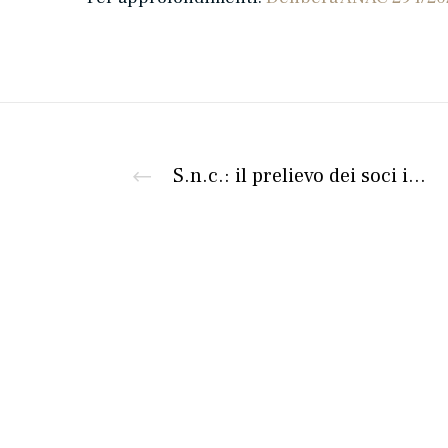
S.n.c.: il prelievo dei soci in assenza di utili effettivi comporta il diritto della società di ripetere le somme distribuite
Corte di Giustizia UE: la recente pronuncia sugli obblighi dichiarativi dell’operatore economico nelle gare d’appalto