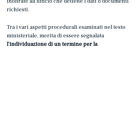
inoltrate all’ufficio che detiene i dati o documenti
richiesti.
Tra i vari aspetti procedurali esaminati nel testo
ministeriale, merita di essere segnalata
l’individuazione di un termine per la
proposizione di istanze di riesame al
Responsabile della Prevenzione della Corruzione
e della Trasparenza (RPCT), quantificato in trenta
giorni dalla decisione di prima istanza
. Ad avviso
del Ministro, tale termine, pur non previsto dal
Decreto Trasparenza, si desume in via
ermeneutica dalla disciplina generale dei ricorsi
amministrativi di cui al D.P.R. 24 novembre 1971,
n. 1199, e segnatamente dall’art. 2, comma 1, a
mente del quale il ricorso gerarchico avverso un