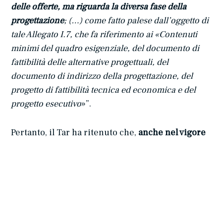
delle offerte, ma riguarda la diversa fase della
progettazione
; (…) come fatto palese dall’oggetto di
tale Allegato I.7, che fa riferimento ai «Contenuti
minimi del quadro esigenziale, del documento di
fattibilità delle alternative progettuali, del
documento di indirizzo della progettazione, del
progetto di fattibilità tecnica ed economica e del
progetto esecutivo
»”.
Pertanto, il Tar ha ritenuto che,
anche nel vigore
del nuovo Codice
,
non può essere imposta al
concorrente l’allegazione di computi metrici
estimativi e delle relative analisi prezzi
, pena la
violazione del principio di tassatività delle cause
di esclusione; principio che il nuovo Codice,
all’art. 10, ha significativamente elevato a