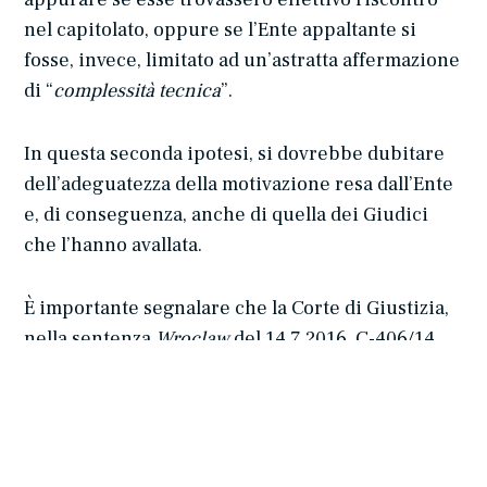
nel capitolato, oppure se l’Ente appaltante si
fosse, invece, limitato ad un’astratta affermazione
di “
complessità tecnica
”.
In questa seconda ipotesi, si dovrebbe dubitare
dell’adeguatezza della motivazione resa dall’Ente
e, di conseguenza, anche di quella dei Giudici
che l’hanno avallata.
È importante segnalare che la Corte di Giustizia,
nella sentenza
Wroclaw
del 14.7.2016, C-406/14,
ha ritenuto
illegittima
la
clausola di un capitolato
che aveva consentito il subappalto “solo” nella
misura del
75%
, in quanto tale limite era stato
posto
in astratto
, “
a prescindere dalla possibilità di