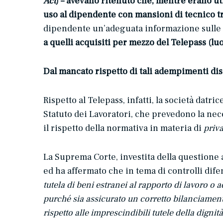
Act
) – avevano ritenuto che, mentre erano uti
uso al dipendente con mansioni di tecnico tra
dipendente un’adeguata informazione sulle mo
a quelli acquisiti per mezzo del Telepass (lu
Dal mancato rispetto di tali adempimenti disce
Rispetto al Telepass, infatti, la società datr
Statuto dei Lavoratori, che prevedono la nece
il rispetto della normativa in materia di
priv
La Suprema Corte, investita della questione a
ed ha affermato che in tema di controlli dife
tutela di beni estranei al rapporto di lavoro o 
purché sia assicurato un corretto bilanciamento 
rispetto alle imprescindibili tutele della digni