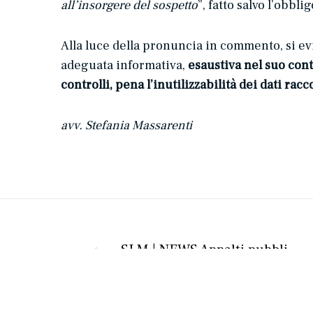
all’insorgere del sospetto
”, fatto salvo l’obb
Alla luce della pronuncia in commento, si evi
adeguata informativa,
esaustiva nel suo cont
controlli, pena l’inutilizzabilità dei dati racco
avv. Stefania Massarenti
SLM | NEWS Appalti pubblici – La complessità dei lavori può giustificare limiti al subappalto?