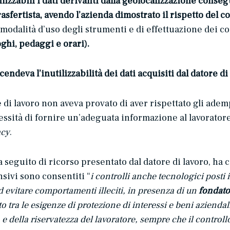
lizzabili i dati derivanti dalla geolocalizzazione conse
sfertista, avendo l’azienda dimostrato il rispetto del com
dalità d’uso degli strumenti e di effettuazione dei con
oghi, pedaggi e orari).
ndeva l’inutilizzabilità dei dati acquisiti dal datore di l
ice di lavoro non aveva provato di aver rispettato gli adem
ssità di fornire un’adeguata informazione al lavoratore 
acy
.
 seguito di ricorso presentato dal datore di lavoro, ha 
nsivi sono consentiti “
i controlli anche tecnologici posti i
ad evitare comportamenti illeciti, in presenza di un
fondato
tra le esigenze di protezione di interessi e beni aziendali,
tà e della riservatezza del lavoratore, sempre che il control