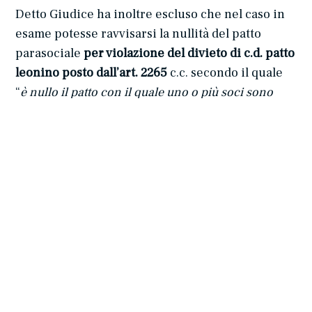
Detto Giudice ha inoltre escluso che nel caso in
esame potesse ravvisarsi la nullità del patto
parasociale
per violazione del divieto di c.d. patto
leonino posto dall’art. 2265
c.c. secondo il quale
“
è nullo il patto con il quale uno o più soci sono
esclusi da ogni partecipazione agli utili o alle
perdite
“.
La Corte ha infatti specificato che
un patto
leonino si configura solo quando l’esclusione del
socio dagli utili o dalle perdite è totale
– ciò
comportando un’alterazione completa della causa
societaria che è quella della divisione degli utili
fra i soci – e
costante
, dovendo l’effetto di totale
alterazione dei diritti patrimoniali del socio
risultare irreversibile e non transeunte.